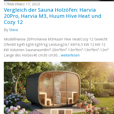
17
März
März 17, 2023
Vergleich der Sauna Holzöfen: Harvia
20Pro, Harvia M3, Huum Hive Heat und
Cozy 12
By
Slava
ModellHarvia 20ProHarvia M3Huum Hive HeatCozy 12 Gewicht
Ofen60 kg45 kg56 kg59 kg Leistung24,1 kW16,5 kW 12 kW 12
kW Volumen Saunaraum8m³-20m³6m³-13m³6m³-13m³6m³-12m³
Länge des Holzes40 cm30 cm30...
weiterlesen