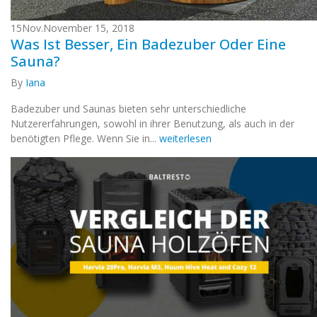
15
Nov.
November 15, 2018
Was Ist Besser, Ein Badezuber Oder Eine
Sauna?
By
Iana
Badezuber und Saunas bieten sehr unterschiedliche
Nutzererfahrungen, sowohl in ihrer Benutzung, als auch in der
benötigten Pflege. Wenn Sie in...
weiterlesen