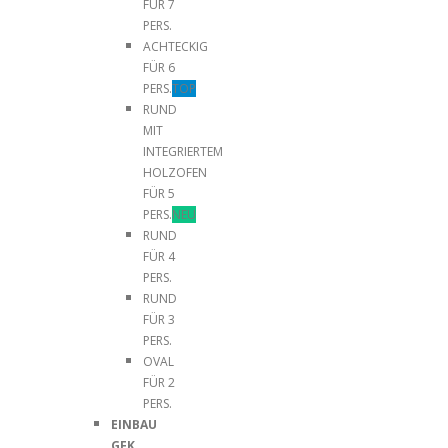
FÜR 7
PERS.
ACHTECKIG
FÜR 6
PERS.
TOP
RUND
MIT
INTEGRIERTEM
HOLZOFEN
FÜR 5
PERS.
NEU
RUND
FÜR 4
PERS.
RUND
FÜR 3
PERS.
OVAL
FÜR 2
PERS.
EINBAU
GFK