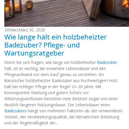
30
März
März 30, 2026
Wie lange hält ein holzbeheizter
Badezuber? Pflege- und
Wartungsratgeber
Wenn Sie sich fragen, wie lange ein holzbeheizter
Badezuber
hält, ist es wichtig, die erwartete Lebensdauer und den
Pflegeaufwand vor dem Kauf genau zu verstehen. Ein
klassischer holzbeheizter Badezuber aus hochwertigem Holz
hält bei richtiger Pflege in der Regel 10–20 Jahre. Mit
konsequenter Wartung und gutem Schutz vor
Witterungseinflüssen berichten viele Besitzer sogar von einer
deutlich längeren Nutzungsdauer. Die Lebensdauer eines
Badezubers
hängt von mehreren Faktoren ab: der verwendeten
Holzart, der Verarbeitungsqualität, der klimatischen Belastung
und der Regelmäßigkeit der...