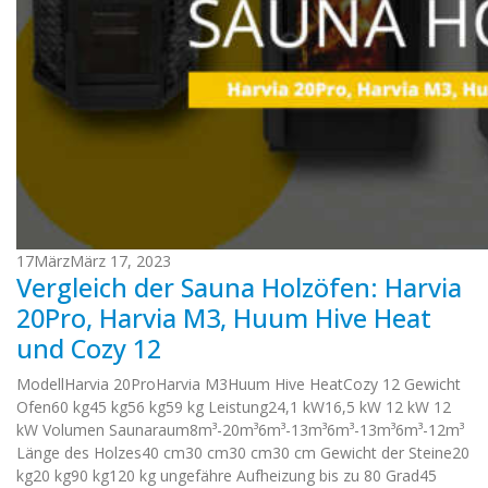
17
März
März 17, 2023
Vergleich der Sauna Holzöfen: Harvia
20Pro, Harvia M3, Huum Hive Heat
und Cozy 12
ModellHarvia 20ProHarvia M3Huum Hive HeatCozy 12 Gewicht
Ofen60 kg45 kg56 kg59 kg Leistung24,1 kW16,5 kW 12 kW 12
kW Volumen Saunaraum8m³-20m³6m³-13m³6m³-13m³6m³-12m³
Länge des Holzes40 cm30 cm30 cm30 cm Gewicht der Steine20
kg20 kg90 kg120 kg ungefähre Aufheizung bis zu 80 Grad45