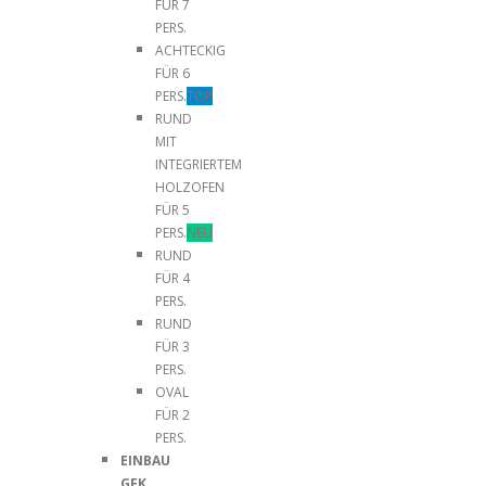
FÜR 7
PERS.
ACHTECKIG
FÜR 6
PERS.
TOP
RUND
MIT
INTEGRIERTEM
HOLZOFEN
FÜR 5
PERS.
NEU
RUND
FÜR 4
PERS.
RUND
FÜR 3
PERS.
OVAL
FÜR 2
PERS.
EINBAU
GFK