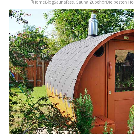
Home
Blog
Saunafass
,
Sauna Zubehör
Die besten Ho