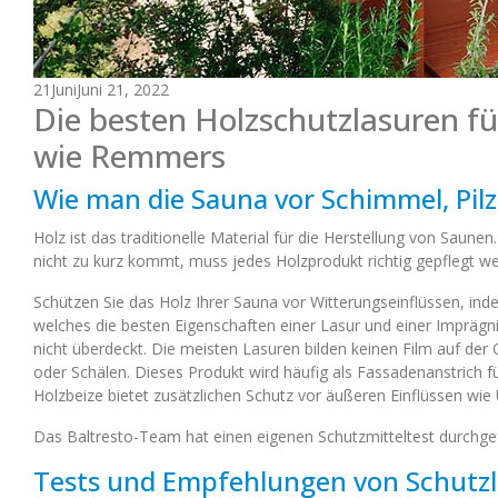
21
Juni
Juni 21, 2022
Die besten Holzschutzlasuren f
wie Remmers
Wie man die Sauna vor Schimmel, Pilz
Holz ist das traditionelle Material für die Herstellung von Sau
nicht zu kurz kommt, muss jedes Holzprodukt richtig gepflegt w
Schützen Sie das Holz Ihrer Sauna vor Witterungseinflüssen, indem
welches die besten Eigenschaften einer Lasur und einer Imprägnie
nicht überdeckt. Die meisten Lasuren bilden keinen Film auf der O
oder Schälen. Dieses Produkt wird häufig als Fassadenanstrich f
Holzbeize bietet zusätzlichen Schutz vor äußeren Einflüssen wie 
Das Baltresto-Team hat einen eigenen Schutzmitteltest durchgef
Tests und Empfehlungen von Schutzl