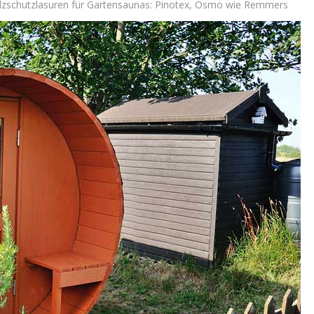
lzschutzlasuren für Gartensaunas: Pinotex, Osmo wie Remmers