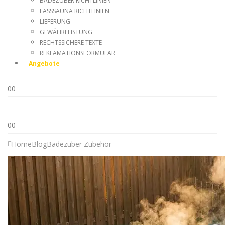
BADEZUBER RICHTLINIEN
FASSSAUNA RICHTLINIEN
LIEFERUNG
GEWÄHRLEISTUNG
RECHTSSICHERE TEXTE
REKLAMATIONSFORMULAR
Angebote
0
0
0
0
Home
Blog
Badezuber Zubehör