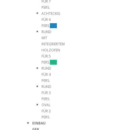
FÜR 7
PERS.
ACHTECKIG
FÜR 6
PERS.
TOP
RUND
MIT
INTEGRIERTEM
HOLZOFEN
FÜR 5
PERS.
NEU
RUND
FÜR 4
PERS.
RUND
FÜR 3
PERS.
OVAL
FÜR 2
PERS.
EINBAU
GFK