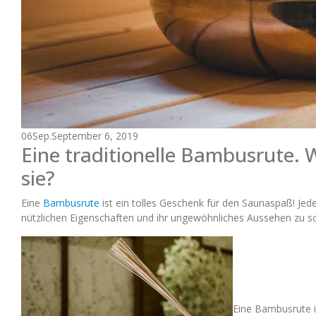
06
Sep.
September 6, 2019
Eine traditionelle Bambusrute. 
sie?
Eine
Bambusrute
ist ein tolles Geschenk für den Saunaspaß! Jed
nützlichen Eigenschaften und ihr ungewöhnliches Aussehen zu s
Eine Bambusrute i