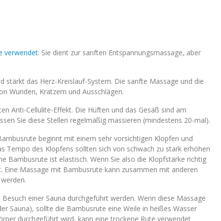
e verwendet
: Sie dient zur sanften Entspannungsmassage, aber
d stärkt das Herz-Kreislauf-System. Die sanfte Massage und die
on Wunden, Kratzern und Ausschlägen.
n Anti-Cellulite-Effekt. Die Hüften und das Gesäß sind am
müssen Sie diese Stellen regelmäßig massieren (mindestens 20-mal).
Bambusrute beginnt mit einem sehr vorsichtigen Klopfen und
 das Tempo des Klopfens sollten sich von schwach zu stark erhöhen
 Bambusrute ist elastisch. Wenn Sie also die Klopfstärke richtig
ielt. Eine Massage mit Bambusrute kann zusammen mit anderen
 werden.
 Besuch einer Sauna durchgeführt werden. Wenn diese Massage
er Sauna), sollte die Bambusrute eine Weile in heißes Wasser
per durchgeführt wird, kann eine trockene Rute verwendet