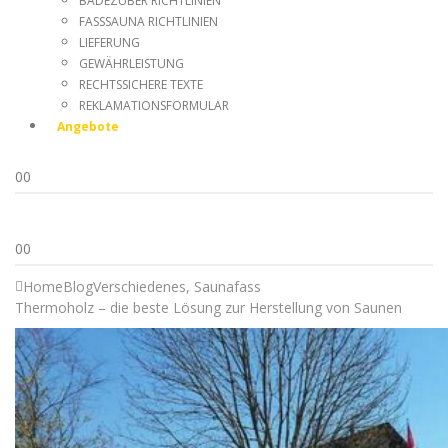
BADEZUBER RICHTLINIEN
FASSSAUNA RICHTLINIEN
LIEFERUNG
GEWÄHRLEISTUNG
RECHTSSICHERE TEXTE
REKLAMATIONSFORMULAR
Angebote
0
0
0
0
Home
Blog
Verschiedenes
,
Saunafass
Thermoholz – die beste Lösung zur Herstellung von Saunen