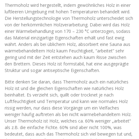
Thermoholz wird hergestellt, indem gewöhnliches Holz in einer
luftleeren Umgebung mit hohen Temperaturen behandelt wird.
Die Herstellungstechnologie von Thermoholz unterscheidet sich
von der herkömmlichen Holzverarbeitung. Dabei wird das Holz
einer Wärmebehandlung von 170 – 230 °C unterzogen, sodass
das Material einzigartige Eigenschaften erhält und fast ewig
währt. Anders als bei üblichem Holz, absorbiert eine Sauna aus
wärmebehandeltem Holz kaum Feuchtigkeit, “arbeitet” sehr
gering und mit der Zeit entstehen auch kaum Risse zwischen
den Brettern. Dieses Holz ist formstabil, hat eine ausgeprägte
Struktur und sogar antiseptische Eigenschaften.
Bitte denken Sie daran, dass Thermoholz auch ein natürliches
Holz ist und die gleichen Eigenschaften wie natürliches Holz
beinhaltet. Es verzieht sich, quillt oder trocknet je nach
Luftfeuchtigkeit und Temperatur und kann wie normales Holz
rissig werden, nur dass diese Vorgänge um ein Vielfaches
weniger häufig auftreten als bei nicht wärmebehandeltem Holz.
Unser Thermoholz ist Holz, welches ca. 60% weniger „arbeitet“
als z.B. die einfache Fichte. 60% sind aber nicht 100%, was
bedeutet, dass auch das Thermoholz sich viel bewegen tut und,