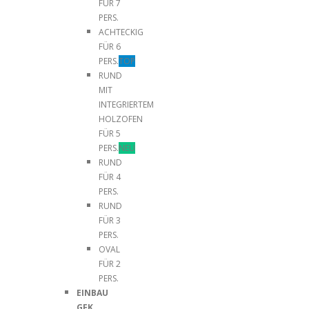
FÜR 7
PERS.
ACHTECKIG
FÜR 6
PERS.
TOP
RUND
MIT
INTEGRIERTEM
HOLZOFEN
FÜR 5
PERS.
NEU
RUND
FÜR 4
PERS.
RUND
FÜR 3
PERS.
OVAL
FÜR 2
PERS.
EINBAU
GFK