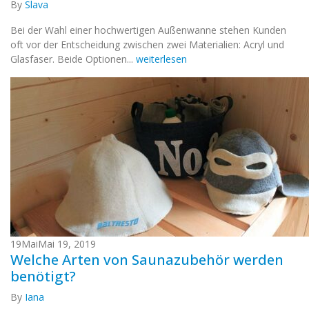
By
Slava
Bei der Wahl einer hochwertigen Außenwanne stehen Kunden
oft vor der Entscheidung zwischen zwei Materialien: Acryl und
Glasfaser. Beide Optionen...
weiterlesen
19
Mai
Mai 19, 2019
Welche Arten von Saunazubehör werden
benötigt?
By
Iana