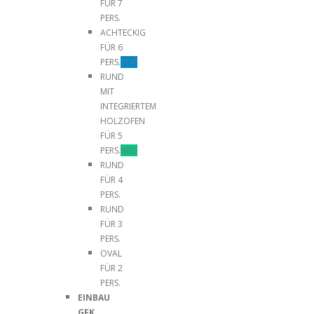
FÜR 7
PERS.
ACHTECKIG
FÜR 6
PERS.
TOP
RUND
MIT
INTEGRIERTEM
HOLZOFEN
FÜR 5
PERS.
NEU
RUND
FÜR 4
PERS.
RUND
FÜR 3
PERS.
OVAL
FÜR 2
PERS.
EINBAU
GFK