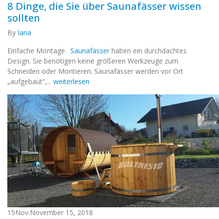
8 Dinge, die Sie über Saunafässer wissen
sollten
By
Iana
Einfache Montage.
Saunafässer
haben ein durchdachtes
Design. Sie benötigen keine größeren Werkzeuge zum
Schneiden oder Montieren. Saunafässer werden vor Ort
„aufgebaut“,...
weiterlesen
15
Nov.
November 15, 2018