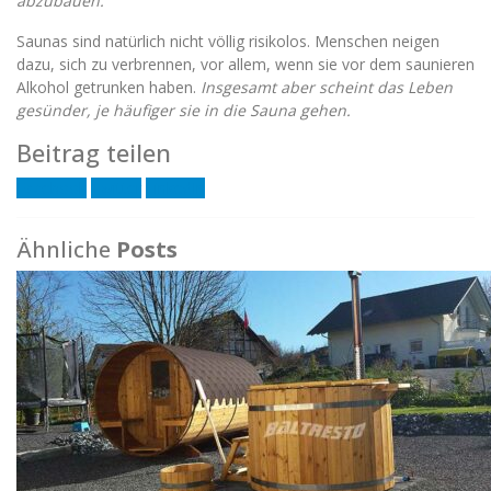
abzubauen.
Saunas sind natürlich nicht völlig risikolos. Menschen neigen
dazu, sich zu verbrennen, vor allem, wenn sie vor dem saunieren
Alkohol getrunken haben.
Insgesamt aber scheint das Leben
gesünder, je häufiger sie in die Sauna gehen.
Beitrag teilen
Facebook
Twitter
LinkedIn
Ähnliche
Posts