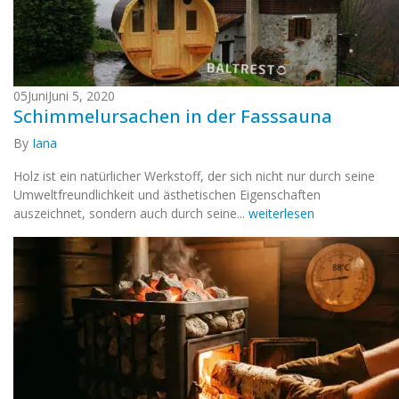
05
Juni
Juni 5, 2020
Schimmelursachen in der Fasssauna
By
Iana
Holz ist ein natürlicher Werkstoff, der sich nicht nur durch seine
Umweltfreundlichkeit und ästhetischen Eigenschaften
auszeichnet, sondern auch durch seine...
weiterlesen