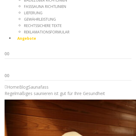
BADEZUBER RICHTLINIEN
FASSSAUNA RICHTLINIEN
LIEFERUNG
GEWÄHRLEISTUNG
RECHTSSICHERE TEXTE
REKLAMATIONSFORMULAR
Angebote
0
0
0
0
Home
Blog
Saunafass
Regelmäßiges saunieren ist gut für Ihre Gesundheit