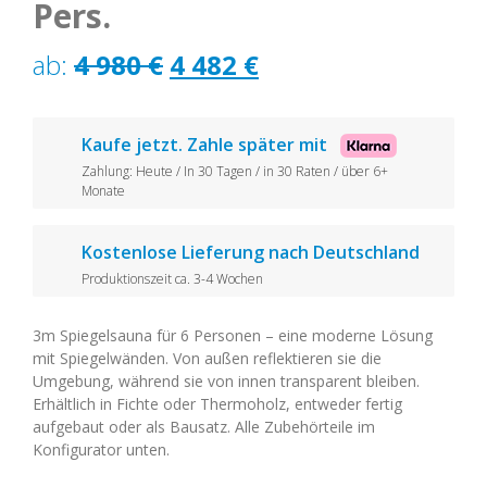
Pers.
Ursprünglicher
Aktueller
ab:
4 980
€
4 482
€
Preis
Preis
war:
ist:
Kaufe jetzt. Zahle später mit
Zahlung: Heute / In 30 Tagen / in 30 Raten / über 6+
4
4
Monate
980 €
482 €.
Kostenlose Lieferung nach Deutschland
Produktionszeit ca. 3-4 Wochen
3m Spiegelsauna für 6 Personen – eine moderne Lösung
mit Spiegelwänden. Von außen reflektieren sie die
Umgebung, während sie von innen transparent bleiben.
Erhältlich in Fichte oder Thermoholz, entweder fertig
aufgebaut oder als Bausatz. Alle Zubehörteile im
Konfigurator unten.