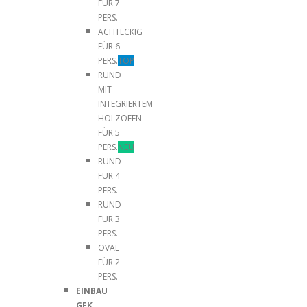
FÜR 7
PERS.
ACHTECKIG
FÜR 6
PERS.
TOP
RUND
MIT
INTEGRIERTEM
HOLZOFEN
FÜR 5
PERS.
NEU
RUND
FÜR 4
PERS.
RUND
FÜR 3
PERS.
OVAL
FÜR 2
PERS.
EINBAU
GFK