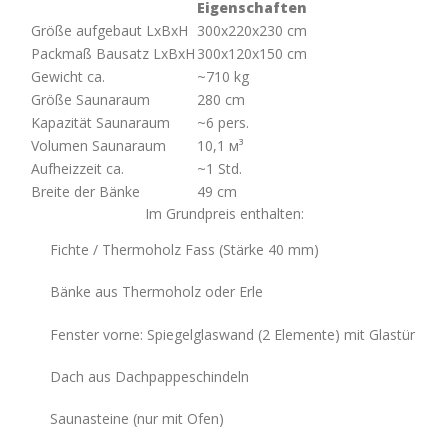
Eigenschaften
Größe aufgebaut LxBxH
300x220x230 cm
Packmaß Bausatz LxBxH
300х120х150 cm
Gewicht ca.
~710 kg
Größe Saunaraum
280 cm
Kapazität Saunaraum
~6 pers.
Volumen Saunaraum
10,1 м³
Aufheizzeit ca.
~1 Std.
Breite der Bänke
49 cm
Im Grundpreis enthalten:
Fichte / Thermoholz Fass (Stärke 40 mm)
Bänke aus Thermoholz oder Erle
Fenster vorne: Spiegelglaswand (2 Elemente) mit Glastür
Dach aus Dachpappeschindeln
Saunasteine (nur mit Ofen)