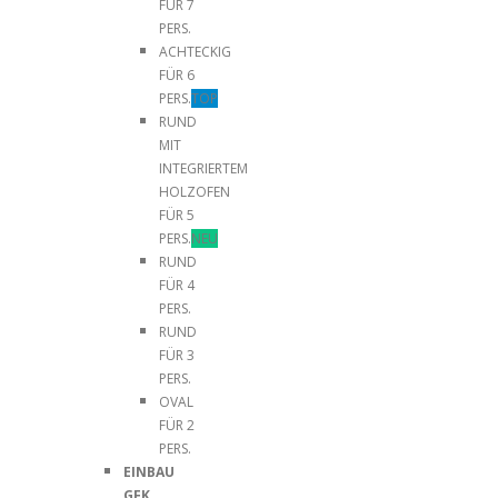
FÜR 7
PERS.
ACHTECKIG
FÜR 6
PERS.
TOP
RUND
MIT
INTEGRIERTEM
HOLZOFEN
FÜR 5
PERS.
NEU
RUND
FÜR 4
PERS.
RUND
FÜR 3
PERS.
OVAL
FÜR 2
PERS.
EINBAU
GFK