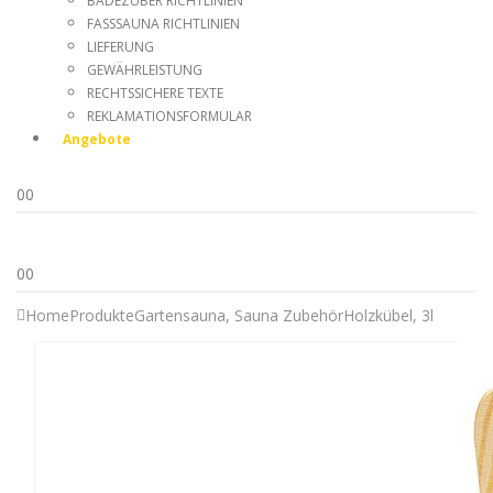
BADEZUBER RICHTLINIEN
FASSSAUNA RICHTLINIEN
LIEFERUNG
GEWÄHRLEISTUNG
RECHTSSICHERE TEXTE
REKLAMATIONSFORMULAR
Angebote
0
0
0
0
Home
Produkte
Gartensauna
,
Sauna Zubehör
Holzkübel, 3l