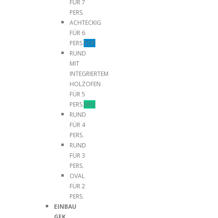
FÜR 7
PERS.
ACHTECKIG
FÜR 6
PERS.
TOP
RUND
MIT
INTEGRIERTEM
HOLZOFEN
FÜR 5
PERS.
NEU
RUND
FÜR 4
PERS.
RUND
FÜR 3
PERS.
OVAL
FÜR 2
PERS.
EINBAU
GFK