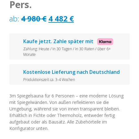
Pers.
Ursprünglicher
Aktueller
ab:
4 980
€
4 482
€
Preis
Preis
war:
ist:
Kaufe jetzt. Zahle später mit
Zahlung: Heute / In 30 Tagen / in 30 Raten / über 6+
4
4
Monate
980 €
482 €.
Kostenlose Lieferung nach Deutschland
Produktionszeit ca. 3-4 Wochen
3m Spiegelsauna für 6 Personen – eine moderne Lösung
mit Spiegelwänden. Von außen reflektieren sie die
Umgebung, während sie von innen transparent bleiben.
Erhältlich in Fichte oder Thermoholz, entweder fertig
aufgebaut oder als Bausatz. Alle Zubehörteile im
Konfigurator unten.