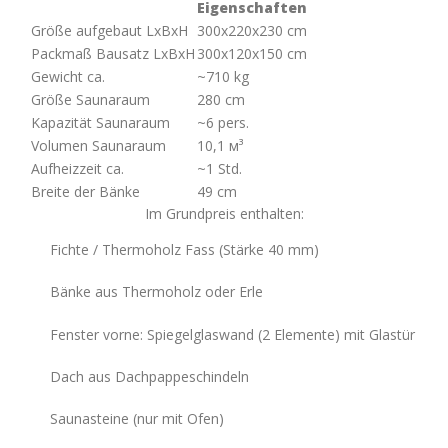
Eigenschaften
Größe aufgebaut LxBxH
300x220x230 cm
Packmaß Bausatz LxBxH
300х120х150 cm
Gewicht ca.
~710 kg
Größe Saunaraum
280 cm
Kapazität Saunaraum
~6 pers.
Volumen Saunaraum
10,1 м³
Aufheizzeit ca.
~1 Std.
Breite der Bänke
49 cm
Im Grundpreis enthalten:
Fichte / Thermoholz Fass (Stärke 40 mm)
Bänke aus Thermoholz oder Erle
Fenster vorne: Spiegelglaswand (2 Elemente) mit Glastür
Dach aus Dachpappeschindeln
Saunasteine (nur mit Ofen)