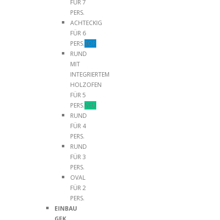
FÜR 7
PERS.
ACHTECKIG
FÜR 6
PERS.
TOP
RUND
MIT
INTEGRIERTEM
HOLZOFEN
FÜR 5
PERS.
NEU
RUND
FÜR 4
PERS.
RUND
FÜR 3
PERS.
OVAL
FÜR 2
PERS.
EINBAU
GFK