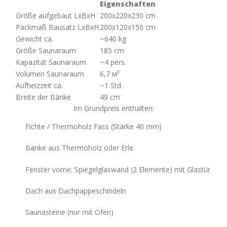
Eigenschaften
Größe aufgebaut LxBxH
200x220x230 cm
Packmaß Bausatz LxBxH
200х120х150 cm
Gewicht ca.
~640 kg
Größe Saunaraum
185 cm
Kapazität Saunaraum
~4 pers.
Volumen Saunaraum
6,7 м³
Aufheizzeit ca.
~1 Std.
Breite der Bänke
49 cm
Im Grundpreis enthalten:
Fichte / Thermoholz Fass (Stärke 40 mm)
Bänke aus Thermoholz oder Erle
Fenster vorne: Spiegelglaswand (2 Elemente) mit Glastür
Dach aus Dachpappeschindeln
Saunasteine (nur mit Ofen)