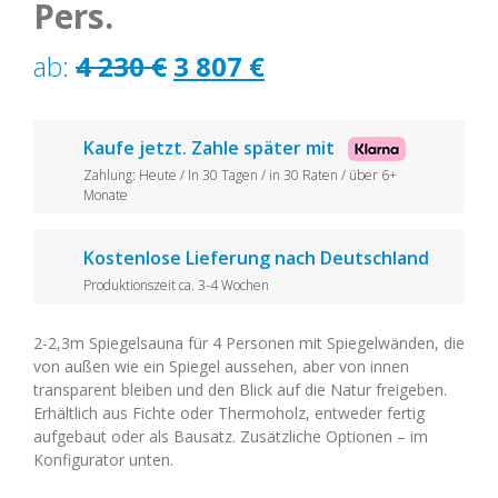
Pers.
Ursprünglicher
Aktueller
ab:
4 230
€
3 807
€
Preis
Preis
war:
ist:
Kaufe jetzt. Zahle später mit
Zahlung: Heute / In 30 Tagen / in 30 Raten / über 6+
4
3
Monate
230 €
807 €.
Kostenlose Lieferung nach Deutschland
Produktionszeit ca. 3-4 Wochen
2-2,3m Spiegelsauna für 4 Personen mit Spiegelwänden, die
von außen wie ein Spiegel aussehen, aber von innen
transparent bleiben und den Blick auf die Natur freigeben.
Erhältlich aus Fichte oder Thermoholz, entweder fertig
aufgebaut oder als Bausatz. Zusätzliche Optionen – im
Konfigurator unten.