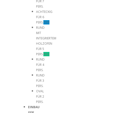
FÜR 7
PERS.
ACHTECKIG
FÜR 6
PERS.
TOP
RUND
MIT
INTEGRIERTEM
HOLZOFEN
FÜR 5
PERS.
NEU
RUND
FÜR 4
PERS.
RUND
FÜR 3
PERS.
OVAL
FÜR 2
PERS.
EINBAU
GFK