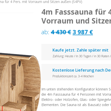
a für 4 Pers. mit Vorraum und Sitzen außen (S4PV)
4m Fasssauna für 4
Vorraum und Sitze
Ursprünglic
Aktue
ab:
4 430
€
3 987
€
Preis
Preis
war:
ist:
Kaufe jetzt. Zahle später mit
Zahlung: Heute / In 30 Tagen / in 30 Raten
4
3
430 €
987 €.
Kostenlose Lieferung nach De
Produktionszeit ca. 3-4 Wochen
Im unten stehenden Konfigurator können Si
die 4m Fasssauna für 4 Personen mit Vorr
Elektro- oder Holzofen, Glas- oder Spiege
Elementen. Die Sauna ist als Bausatz oder f