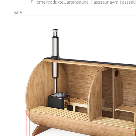
Home
Produkte
Gartensauna
,
Fasssauna
4m Fasssaun
Sale