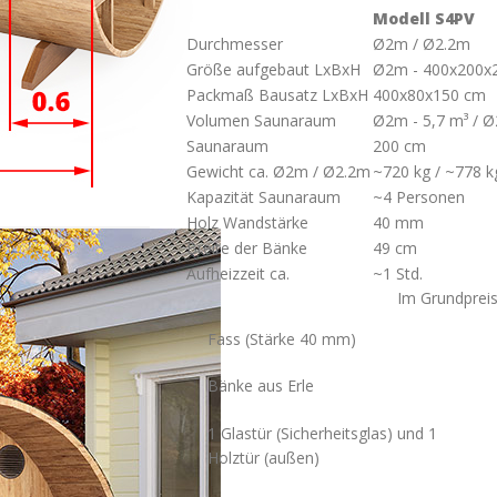
Modell S4PV
Durchmesser
Ø2m / Ø2.2m
Größe aufgebaut LxBxH
Ø2m - 400х200х2
Packmaß Bausatz LxBxH
400х80х150 cm
Volumen Saunaraum
Ø2m - 5,7 m³ / Ø
Saunaraum
200 cm
Gewicht ca. Ø2m / Ø2.2m
~720 kg / ~778 k
Kapazität Saunaraum
~4 Personen
Holz Wandstärke
40 mm
Breite der Bänke
49 cm
Aufheizzeit ca.
~1 Std.
Im Grundpreis
Fass (Stärke 40 mm)
Bänke aus Erle
1 Glastür (Sicherheitsglas) und 1
Holztür (außen)