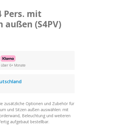
 Pers. mit
n außen (S4PV)
her
ller
 / über 6+ Monate
utschland
e zusätzliche Optionen und Zubehör für
aum und Sitzen außen auswählen: mit
lvorderwand, Beleuchtung und weiteren
ertig aufgebaut bestellbar.