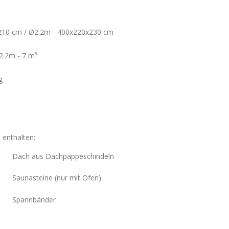
10 cm / Ø2.2m - 400х220х230 cm
2.2m - 7 m³
g
 enthalten:
Dach aus Dachpappeschindeln
Saunasteine (nur mit Ofen)
Spannbänder