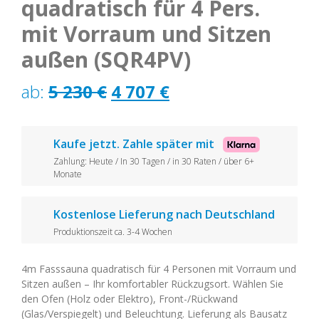
quadratisch für 4 Pers.
mit Vorraum und Sitzen
außen (SQR4PV)
Ursprünglicher
Aktueller
ab:
5 230
€
4 707
€
Preis
Preis
war:
ist:
Kaufe jetzt. Zahle später mit
Zahlung: Heute / In 30 Tagen / in 30 Raten / über 6+
5
4
Monate
230 €
707 €.
Kostenlose Lieferung nach Deutschland
Produktionszeit ca. 3-4 Wochen
4m Fasssauna quadratisch für 4 Personen mit Vorraum und
Sitzen außen – Ihr komfortabler Rückzugsort. Wählen Sie
den Ofen (Holz oder Elektro), Front-/Rückwand
(Glas/Verspiegelt) und Beleuchtung. Lieferung als Bausatz