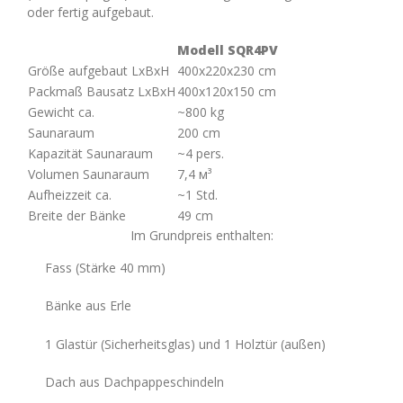
oder fertig aufgebaut.
Modell SQR4PV
Größe aufgebaut LxBxH
400x220x230 cm
Packmaß Bausatz LxBxH
400х120х150 cm
Gewicht ca.
~800 kg
Saunaraum
200 cm
Kapazität Saunaraum
~4 pers.
Volumen Saunaraum
7,4 м³
Aufheizzeit ca.
~1 Std.
Breite der Bänke
49 cm
Im Grundpreis enthalten:
Fass (Stärke 40 mm)
Bänke aus Erle
1 Glastür (Sicherheitsglas) und 1 Holztür (außen)
Dach aus Dachpappeschindeln