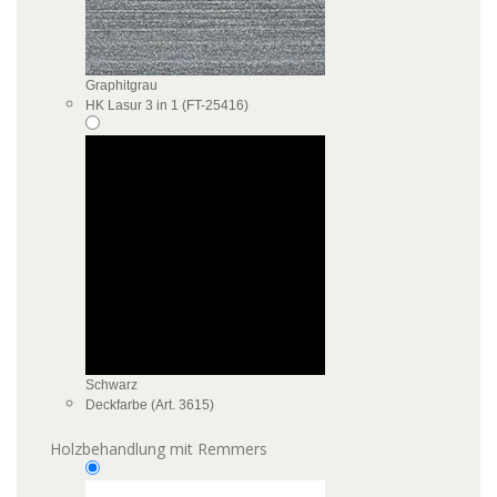
Graphitgrau
HK Lasur 3 in 1 (FT-25416)
Schwarz
Deckfarbe (Art. 3615)
Holzbehandlung mit Remmers