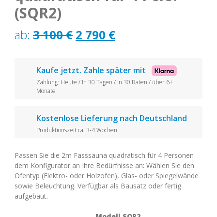
(SQR2)
Ursprünglicher
Aktueller
ab:
3 100
€
2 790
€
Preis
Preis
war:
ist:
Kaufe jetzt. Zahle später mit
Zahlung: Heute / In 30 Tagen / in 30 Raten / über 6+
3
2
Monate
100 €
790 €.
Kostenlose Lieferung nach Deutschland
Produktionszeit ca. 3-4 Wochen
Passen Sie die 2m Fasssauna quadratisch für 4 Personen
dem Konfigurator an Ihre Bedürfnisse an: Wählen Sie den
Ofentyp (Elektro- oder Holzofen), Glas- oder Spiegelwände
sowie Beleuchtung. Verfügbar als Bausatz oder fertig
aufgebaut.
Modell SQR2