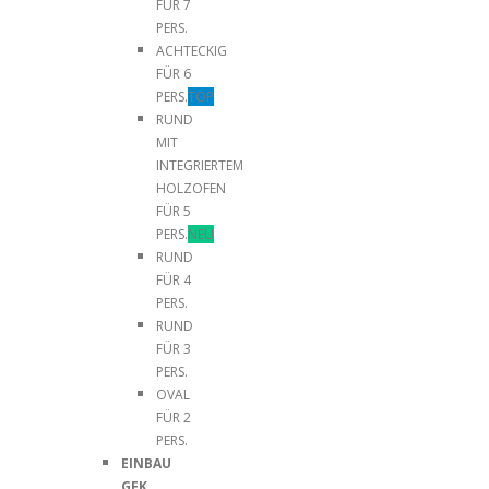
FÜR 7
PERS.
ACHTECKIG
FÜR 6
PERS.
TOP
RUND
MIT
INTEGRIERTEM
HOLZOFEN
FÜR 5
PERS.
NEU
RUND
FÜR 4
PERS.
RUND
FÜR 3
PERS.
OVAL
FÜR 2
PERS.
EINBAU
GFK