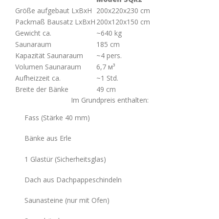
Größe aufgebaut LxBxH
200x220x230 cm
Packmaß Bausatz LxBxH
200х120х150 cm
Gewicht ca.
~640 kg
Saunaraum
185 cm
Kapazität Saunaraum
~4 pers.
Volumen Saunaraum
6,7 м³
Aufheizzeit ca.
~1 Std.
Breite der Bänke
49 cm
Im Grundpreis enthalten:
Fass (Stärke 40 mm)
Bänke aus Erle
1 Glastür (Sicherheitsglas)
Dach aus Dachpappeschindeln
Saunasteine (nur mit Ofen)