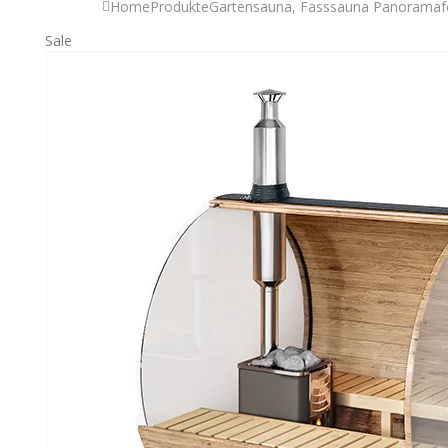
Home
Produkte
Gartensauna
,
Fasssauna Panoramaf
Sale