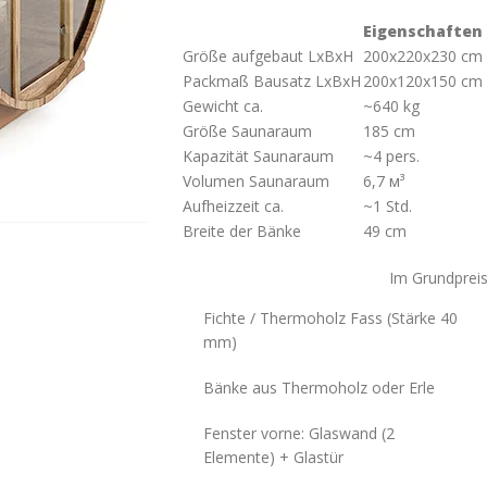
Eigenschaften
Größe aufgebaut LxBxH
200x220x230 cm
Packmaß Bausatz LxBxH
200х120х150 cm
Gewicht ca.
~640 kg
Größe Saunaraum
185 cm
Kapazität Saunaraum
~4 pers.
Volumen Saunaraum
6,7 м³
Aufheizzeit ca.
~1 Std.
Breite der Bänke
49 cm
Im Grundpreis
Fichte / Thermoholz Fass (Stärke 40
mm)
Bänke aus Thermoholz oder Erle
Fenster vorne: Glaswand (2
Elemente) + Glastür