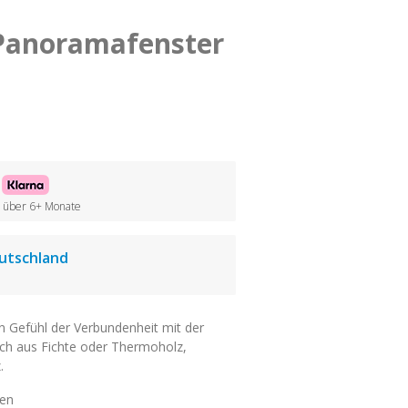
Panoramafenster
her
ller
 / über 6+ Monate
utschland
in Gefühl der Verbundenheit mit der
ich aus Fichte oder Thermoholz,
.
ten