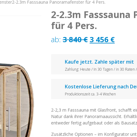
enster
2-2.3m Fasssauna Panoramafenster für 4 Pers.
2-2.3m Fasssauna 
für 4 Pers.
Ursprünglic
Aktue
ab:
3 840
€
3 456
€
Preis
Preis
war:
ist:
Kaufe jetzt. Zahle später mit
Zahlung: Heute / In 30 Tagen / in 30 Raten
3
3
840 €
456 €.
Kostenlose Lieferung nach De
Produktionszeit ca. 3-4 Wochen
2-2,3 m Fasssauna mit Glasfront, schafft e
Natur dank ihrer Panoramaaussicht. Erhältl
entweder fertig aufgebaut oder als Bausatz
Zusätzliche Optionen – im Konfigurator un