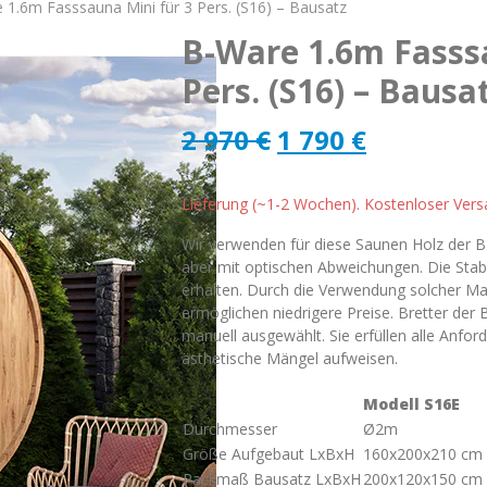
 1.6m Fasssauna Mini für 3 Pers. (S16) – Bausatz
B-Ware 1.6m Fasss
Pers. (S16) – Bausa
Ursprünglicher
Aktuelle
2 970
€
1 790
€
Preis
Preis
Lieferung (~1-2 Wochen). Kostenloser Ver
war:
ist:
Wir verwenden für diese Saunen Holz der B-
2
1
aber mit optischen Abweichungen. Die Stabil
erhalten. Durch die Verwendung solcher Ma
970 €
790 €.
ermöglichen niedrigere Preise. Bretter de
manuell ausgewählt. Sie erfüllen alle Anfo
ästhetische Mängel aufweisen.
Modell S16E
Durchmesser
Ø2m
Größe Aufgebaut LxBxH
160х200х210 cm
Packmaß Bausatz LxBxH
200х120х150 cm