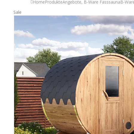
Home
Produkte
Angebote
,
B-Ware Fasssauna
B-Ware
Sale