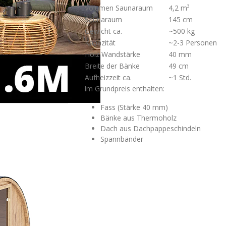
Volumen Saunaraum
4,2 m³
Saunaraum
145 cm
Gewicht ca.
~500 kg
Kapazität
~2-3 Personen
Holz Wandstärke
40 mm
Breite der Bänke
49 cm
Aufheizzeit ca.
~1 Std.
Im Grundpreis enthalten:
Fass (Stärke 40 mm)
Bänke aus Thermoholz
Dach aus Dachpappeschindeln
Spannbänder