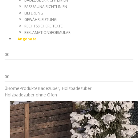
BADEZUBER RICHTLINIEN
FASSSAUNA RICHTLINIEN
LIEFERUNG
GEWÄHRLEISTUNG
RECHTSSICHERE TEXTE
REKLAMATIONSFORMULAR
Angebote
0
0
0
0
Home
Produkte
Badezuber
,
Holzbadezuber
Holzbadezuber ohne Ofen