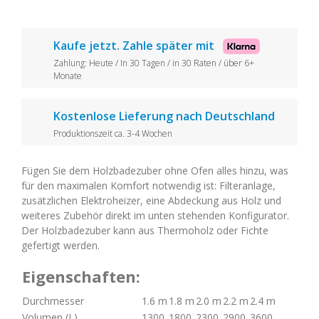
Kaufe jetzt. Zahle später mit
Zahlung: Heute / In 30 Tagen / in 30 Raten / über 6+
Monate
Kostenlose Lieferung nach Deutschland
Produktionszeit ca. 3-4 Wochen
Fügen Sie dem Holzbadezuber ohne Ofen alles hinzu, was
für den maximalen Komfort notwendig ist: Filteranlage,
zusätzlichen Elektroheizer, eine Abdeckung aus Holz und
weiteres Zubehör direkt im unten stehenden Konfigurator.
Der Holzbadezuber kann aus Thermoholz oder Fichte
gefertigt werden.
Eigenschaften:
Durchmesser
1.6 m
1.8 m
2.0 m
2.2 m
2.4 m
Volumen (L)
1300
1800
2300
2900
3600