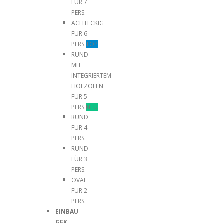
FÜR 7
PERS.
ACHTECKIG
FÜR 6
PERS.
TOP
RUND
MIT
INTEGRIERTEM
HOLZOFEN
FÜR 5
PERS.
NEU
RUND
FÜR 4
PERS.
RUND
FÜR 3
PERS.
OVAL
FÜR 2
PERS.
EINBAU
GFK