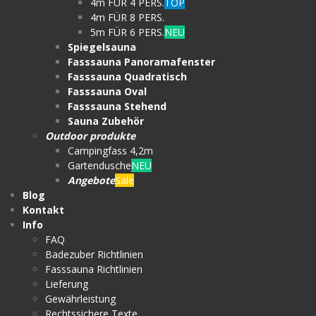
4m FÜR 4 PERS.
TOP
4m FÜR 8 PERS.
5m FÜR 6 PERS.
NEU
Spiegelsauna
Fasssauna Panoramafenster
Fasssauna Quadratisch
Fasssauna Oval
Fasssauna Stehend
Sauna Zubehör
Outdoor produkte
Campingfass 4,2m
Gartendusche
NEU
Angebote
Sale
Blog
Kontakt
Info
FAQ
Badezuber Richtlinien
Fasssauna Richtlinien
Lieferung
Gewährleistung
Rechtssichere Texte