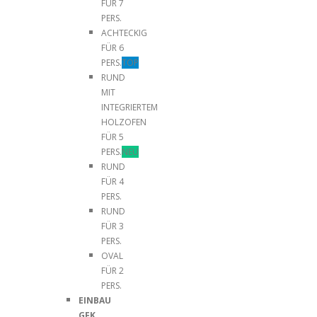
FÜR 7
PERS.
ACHTECKIG
FÜR 6
PERS.
TOP
RUND
MIT
INTEGRIERTEM
HOLZOFEN
FÜR 5
PERS.
NEU
RUND
FÜR 4
PERS.
RUND
FÜR 3
PERS.
OVAL
FÜR 2
PERS.
EINBAU
GFK