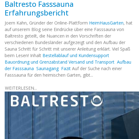
Baltresto Fasssauna
Erfahrungsbericht
Joern Kahn, Gründer der Online-Plattform
HeimHausGarten
, hat
auf unserem Blog seine Eindrücke über eine Fasssauna von
Baltresto geteilt, die Nuancen in den Vorschriften der
verschiedenen Bundesländer aufgezeigt und den Aufbau der
Sauna Schritt für Schritt mit unserer Anleitung erklärt. Viel Spaß
beim Lesen! Inhalt
Bestellablauf und Kundensupport
Bauordnung und Grenzabstand
Versand und Transport
Aufbau
der Fasssauna
Saunagang
Fazit
Auf der Suche nach einer
Fasssauna für den heimischen Garten, gibt...
WEITERLESEN...