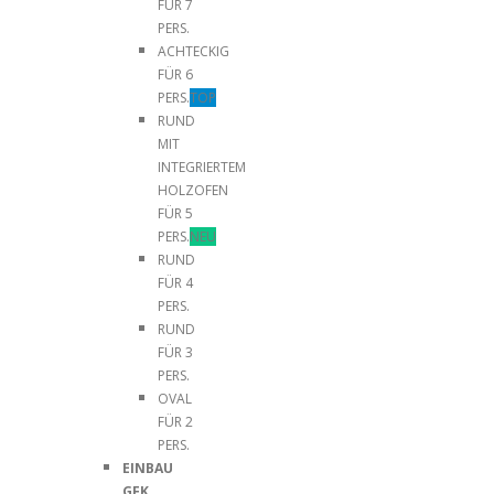
FÜR 7
PERS.
ACHTECKIG
FÜR 6
PERS.
TOP
RUND
MIT
INTEGRIERTEM
HOLZOFEN
FÜR 5
PERS.
NEU
RUND
FÜR 4
PERS.
RUND
FÜR 3
PERS.
OVAL
FÜR 2
PERS.
EINBAU
GFK