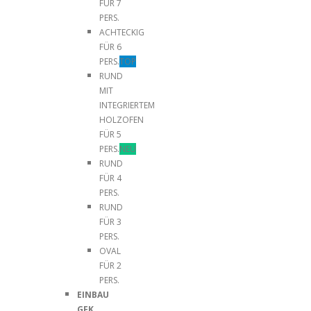
FÜR 7
PERS.
ACHTECKIG
FÜR 6
PERS.
TOP
RUND
MIT
INTEGRIERTEM
HOLZOFEN
FÜR 5
PERS.
NEU
RUND
FÜR 4
PERS.
RUND
FÜR 3
PERS.
OVAL
FÜR 2
PERS.
EINBAU
GFK