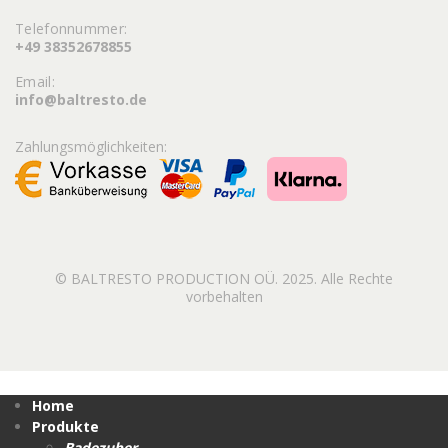
Telefonnummer:
+49 38352678855
Email:
info@baltresto.de
Zahlungsmöglichkeiten:
© BALTRESTO PRODUCTION OÜ. 2025. Alle Rechte
vorbehalten
Home
Produkte
Badezuber