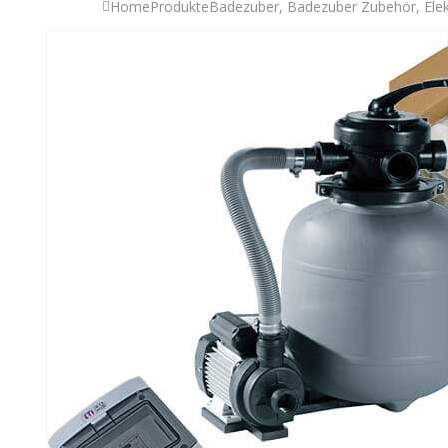
Home
Produkte
Badezuber
,
Badezuber Zubehör
,
Ele