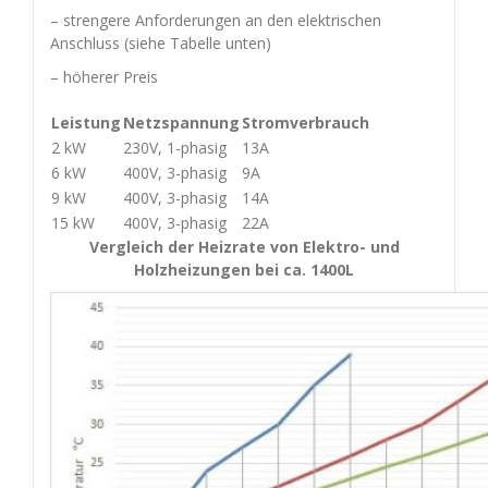
– strengere Anforderungen an den elektrischen
Anschluss (siehe Tabelle unten)
– höherer Preis
Leistung
Netzspannung
Stromverbrauch
2 kW
230V, 1-phasig
13A
6 kW
400V, 3-phasig
9A
9 kW
400V, 3-phasig
14A
15 kW
400V, 3-phasig
22A
Vergleich der Heizrate von Elektro- und
Holzheizungen bei ca. 1400L