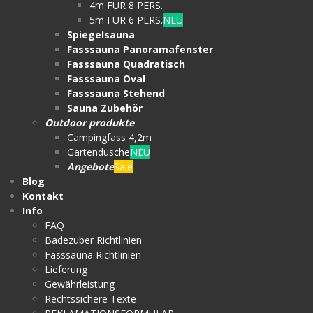
4m FÜR 8 PERS.
5m FÜR 6 PERS.
NEU
Spiegelsauna
Fasssauna Panoramafenster
Fasssauna Quadratisch
Fasssauna Oval
Fasssauna Stehend
Sauna Zubehör
Outdoor produkte
Campingfass 4,2m
Gartendusche
NEU
Angebote
Sale
Blog
Kontakt
Info
FAQ
Badezuber Richtlinien
Fasssauna Richtlinien
Lieferung
Gewährleistung
Rechtssichere Texte