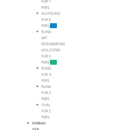
FÜR 7
PERS.
ACHTECKIG
FÜR 6
PERS.
TOP
RUND
MIT
INTEGRIERTEM
HOLZOFEN
FÜR 5
PERS.
NEU
RUND
FÜR 4
PERS.
RUND
FÜR 3
PERS.
OVAL
FÜR 2
PERS.
EINBAU
GFK