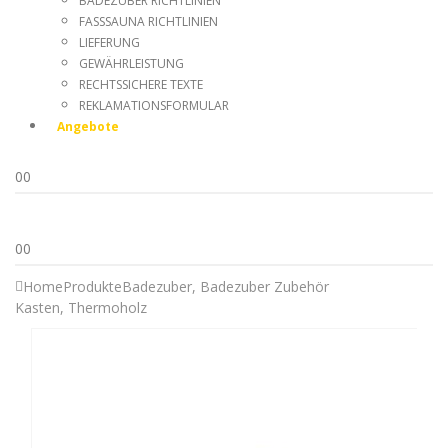
BADEZUBER RICHTLINIEN
FASSSAUNA RICHTLINIEN
LIEFERUNG
GEWÄHRLEISTUNG
RECHTSSICHERE TEXTE
REKLAMATIONSFORMULAR
Angebote
0
0
0
0
Home
Produkte
Badezuber
,
Badezuber Zubehör
Kasten, Thermoholz