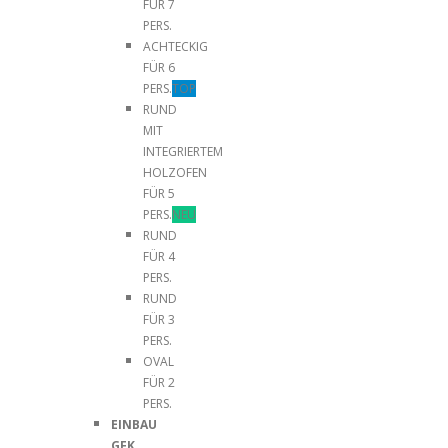
FÜR 7
PERS.
ACHTECKIG
FÜR 6
PERS.
TOP
RUND
MIT
INTEGRIERTEM
HOLZOFEN
FÜR 5
PERS.
NEU
RUND
FÜR 4
PERS.
RUND
FÜR 3
PERS.
OVAL
FÜR 2
PERS.
EINBAU
GFK