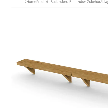
Home
Produkte
Badezuber
,
Badezuber Zubehör
Abla