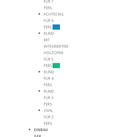
FÜR 7
PERS.
ACHTECKIG
FÜR 6
PERS.
TOP
RUND
MIT
INTEGRIERTEM
HOLZOFEN
FÜR 5
PERS.
NEU
RUND
FÜR 4
PERS.
RUND
FÜR 3
PERS.
OVAL
FÜR 2
PERS.
EINBAU
GFK