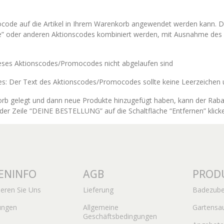
mocode auf die Artikel in Ihrem Warenkorb angewendet werden kann. D
” oder anderen Aktionscodes kombiniert werden, mit Ausnahme des z
dieses Aktionscodes/Promocodes nicht abgelaufen sind
s: Der Text des Aktionscodes/Promocodes sollte keine Leerzeichen 
rb gelegt und dann neue Produkte hinzugefügt haben, kann der Raba
er Zeile “DEINE BESTELLUNG” auf die Schaltfläche “Entfernen” klick
ENINFO
AGB
PROD
ieren Sie Uns
Lieferung
Badezube
ungen
Allgemeine
Gartensa
Geschäftsbedingungen