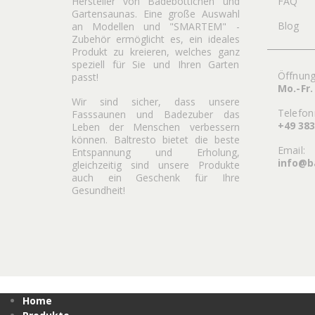
Hersteller von Badebottichen und
FAQ
Gartensaunas. Eine große Auswahl
Blog
an Modellen und "SMARTEM" -
Zubehör ermöglicht es, ein ideales
Produkt zu kreieren, welches ganz
speziell für Sie und Ihren Garten
Öffnung
passt!
Mo.-Fr.
Wir sind sicher, dass unsere
Telefo
Fasssaunen und Badezuber das
+49 38
Leben der Menschen verbessern
können. Baltresto bietet die beste
Email:
Entspannung und Erholung,
info@b
gleichzeitig sind unsere Produkte
auch ein Geschenk für Ihre
Gesundheit!
Home