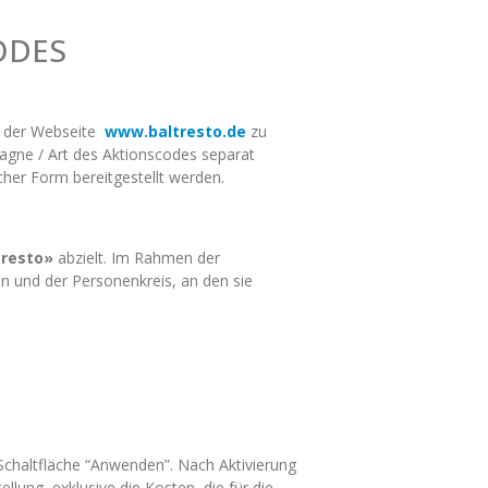
ODES
f der Webseite
www.baltresto.de
zu
agne / Art des Aktionscodes separat
scher Form bereitgestellt werden.
tresto»
abzielt. Im Rahmen der
n und der Personenkreis, an den sie
 Schaltfläche “Anwenden”. Nach Aktivierung
ung, exklusive die Kosten, die für die