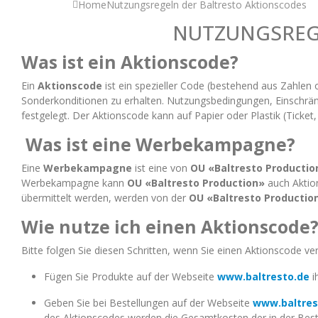
Home
Nutzungsregeln der Baltresto Aktionscodes
NUTZUNGSREG
Was ist ein Aktionscode?
Ein
Aktionscode
ist ein spezieller Code (bestehend aus Zahlen
Sonderkonditionen zu erhalten. Nutzungsbedingungen, Einschrä
festgelegt. Der Aktionscode kann auf Papier oder Plastik (Ticket, 
Was ist eine Werbekampagne?
Eine
Werbekampagne
ist eine von
OU «Baltresto Productio
Werbekampagne kann
OU «Baltresto Production»
auch Aktion
übermittelt werden, werden von der
OU «Baltresto Productio
Wie nutze ich einen Aktionscode
Bitte folgen Sie diesen Schritten, wenn Sie einen Aktionscode 
Fügen Sie Produkte auf der Webseite
www.baltresto.de
i
Geben Sie bei Bestellungen auf der Webseite
www.baltres
des Aktionscodes werden die Gesamtkosten der in der Beste