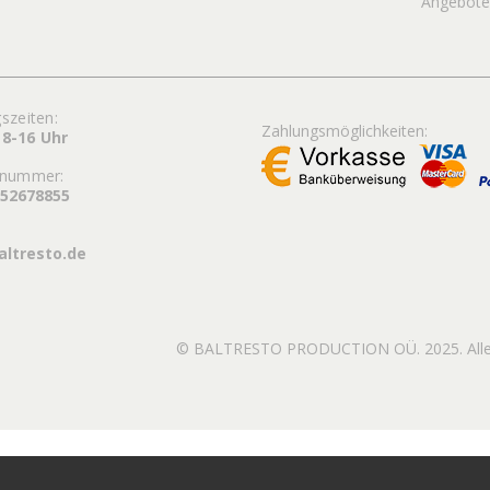
Angebot
szeiten:
Zahlungsmöglichkeiten:
 8-16 Uhr
nnummer:
352678855
altresto.de
© BALTRESTO PRODUCTION OÜ. 2025. Alle 