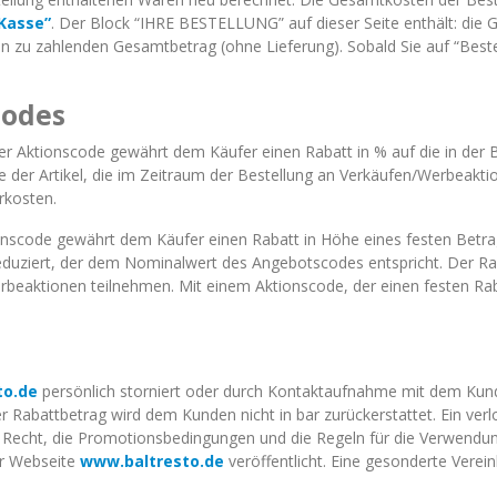
“Kasse”
. Der Block “IHRE BESTELLUNG” auf dieser Seite enthält: die 
en zu zahlenden Gesamtbetrag (ohne Lieferung). Sobald Sie auf “Beste
codes
er Aktionscode gewährt dem Käufer einen Rabatt in % auf die in der
me der Artikel, die im Zeitraum der Bestellung an Verkäufen/Werbeakt
rkosten.
onscode gewährt dem Käufer einen Rabatt in Höhe eines festen Betra
uziert, der dem Nominalwert des Angebotscodes entspricht. Der Rabat
beaktionen teilnehmen. Mit einem Aktionscode, der einen festen Raba
to.de
persönlich storniert oder durch Kontaktaufnahme mit dem Kunde
 Rabattbetrag wird dem Kunden nicht in bar zurückerstattet. Ein ver
 Recht, die Promotionsbedingungen und die Regeln für die Verwendu
er Webseite
www.baltresto.de
veröffentlicht. Eine gesonderte Vere