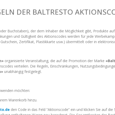
ELN DER BALTRESTO AKTIONSC
 oder Buchstaben), der dem Inhaber die Möglichkeit gibt, Produkte au
nkungen und Gültigkeit des Aktionscodes werden für jede Werbekamp
Gutschein, Zertifikat, Plastikkarte usw.) übermittelt oder in elektroni
n»
organisierte Veranstaltung, die auf die Promotion der Marke
«Bal
scodes verteilen. Die Regeln, Einschränkungen, Nutzungsbedingunge
n»
unabhängig festgelegt.
?
verwenden möchten:
hrem Warenkorb hinzu.
to.de
den Code in das Feld “Aktionscode” ein und klicken Sie auf die
llung enthaltenen Waren neu berechnet. Die Gesamtkosten der Bestell