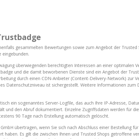
 Trustbadge
nenfalls gesammelten Bewertungen sowie zum Angebot der Trusted S
e eingebunden.
wägung überwiegenden berechtigten Interessen an einer optimalen V
rustbadge und die damit beworbenen Dienste sind ein Angebot der Trus
beitung durch einen CDN-Anbieter (Content-Delivery-Network) zur Ve
es Datenschutzniveau ist sichergestellt. Weitere Informationen zu
isch ein sogenanntes Server-Logfile, das auch Ihre IP-Adresse, Datu
 und den Abruf dokumentiert. Einzelne Zugriffsdaten werden für die A
ätestens 90 Tage nach Erstellung automatisch gelöscht.
mbH übertragen, wenn Sie sich nach Abschluss einer Bestellung für
rt haben. Es gilt die zwischen Ihnen und Trusted Shops getroffene vert