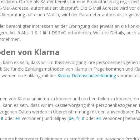
ten. Ob Sie als Käufer bereits für eine Produktnutzung registriert 
Mail-Adresse, automatisiert überprüft. Die E-Mail Adresse wird vor d
Überprüfung auf einen Match, wird der Parameter automatisch gelös
der berechtigter Interessen an der Erbringung des jeweils an die konk
. Art. 6 Abs. 1 S. 1 lit. f DSGVO erforderlich. Weitere Details, auc
entnehmen.
oden von Klarna
 kann es sein, dass wir im Kassiervorgang Ihre personenbezogenen 
 ob Sie für die Zahlungsmethoden von Klarna in Frage kommen und Kl
 werden im Einklang mit der
Klarna Datenschutzerklärung
verarbeitet.
onen von Klarna anbieten zu können und um beurteilen zu können, ob 
kann es sein, dass wir im Kassiervorgang Ihre personenbezogenen 
enbezogenen Daten werden in Übereinstimmung mit den anwendbaren
,
it
oder
en
Versionen] und Billpay [
de
,
fr
,
it
oder
en
Versionen] behande
 Nutzung bestimmter Funktionen zu ermöglichen, um passende Produk