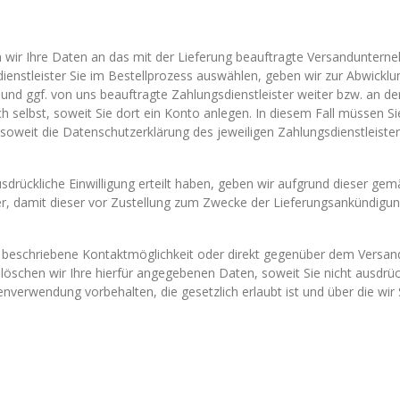
en wir Ihre Daten an das mit der Lieferung beauftragte Versandunterne
sdienstleister Sie im Bestellprozess auswählen, geben wir zur Abwickl
 und ggf. von uns beauftragte Zahlungsdienstleister weiter bzw. an 
 selbst, soweit Sie dort ein Konto anlegen. In diesem Fall müssen Sie
soweit die Datenschutzerklärung des jeweiligen Zahlungsdienstleister
drückliche Einwilligung erteilt haben, geben wir aufgrund dieser gemäß
r, damit dieser vor Zustellung zum Zwecke der Lieferungsankündigu
en beschriebene Kontaktmöglichkeit oder direkt gegenüber dem Versan
öschen wir Ihre hierfür angegebenen Daten, soweit Sie nicht ausdrück
verwendung vorbehalten, die gesetzlich erlaubt ist und über die wir S