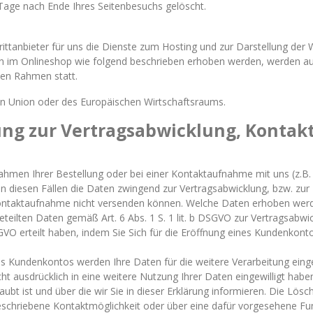
Tage nach Ende Ihres Seitenbesuchs gelöscht.
ittanbieter für uns die Dienste zum Hosting und zur Darstellung der 
 im Onlineshop wie folgend beschrieben erhoben werden, werden auf 
ten Rahmen statt.
hen Union oder des Europäischen Wirtschaftsraums.
ng zur Vertragsabwicklung, Konta
en Ihrer Bestellung oder bei einer Kontaktaufnahme mit uns (z.B. pe
ir in diesen Fällen die Daten zwingend zur Vertragsabwicklung, bzw. z
ontaktaufnahme nicht versenden können. Welche Daten erhoben werde
eteilten Daten gemäß Art. 6 Abs. 1 S. 1 lit. b DSGVO zur Vertragsabwi
a DSGVO erteilt haben, indem Sie Sich für die Eröffnung eines Kundenko
s Kundenkontos werden Ihre Daten für die weitere Verarbeitung eing
ht ausdrücklich in eine weitere Nutzung Ihrer Daten eingewilligt habe
bt ist und über die wir Sie in dieser Erklärung informieren. Die Lösc
eschriebene Kontaktmöglichkeit oder über eine dafür vorgesehene Fu