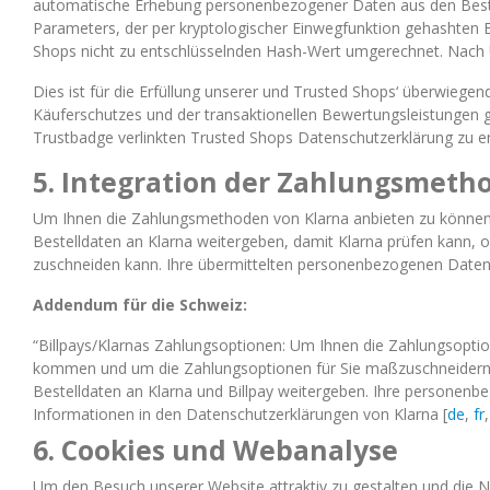
automatische Erhebung personenbezogener Daten aus den Bestellda
Parameters, der per kryptologischer Einwegfunktion gehashten E-
Shops nicht zu entschlüsselnden Hash-Wert umgerechnet. Nach 
Dies ist für die Erfüllung unserer und Trusted Shops‘ überwiegen
Käuferschutzes und der transaktionellen Bewertungsleistungen gem
Trustbadge verlinkten Trusted Shops Datenschutzerklärung zu 
5. Integration der Zahlungsmeth
Um Ihnen die Zahlungsmethoden von Klarna anbieten zu können,
Bestelldaten an Klarna weitergeben, damit Klarna prüfen kann,
zuschneiden kann. Ihre übermittelten personenbezogenen Daten
Addendum für die Schweiz:
“Billpays/Klarnas Zahlungsoptionen: Um Ihnen die Zahlungsopti
kommen und um die Zahlungsoptionen für Sie maßzuschneidern, 
Bestelldaten an Klarna und Billpay weitergeben. Ihre person
Informationen in den Datenschutzerklärungen von Klarna [
de
,
fr
6. Cookies und Webanalyse
Um den Besuch unserer Website attraktiv zu gestalten und die