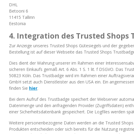
DHL
Betooni 6
11415 Tallinn
Eestonia
4. Integration des Trusted Shops
Zur Anzeige unseres Trusted Shops Gütesiegels und der gegebe
Bestellung ist auf dieser Webseite das Trusted Shops Trustbadg
Dies dient der Wahrung unserer im Rahmen einer Interessensab
sicheren Einkaufs gemäß Art. 6 Abs. 1 S. 1 lit. f DSGVO. Das T
50823 Köln. Das Trustbadge wird im Rahmen einer Auftragsverar
GmbH setzt auch Dienstleister aus den USA ein. Ein angemessen
finden Sie
hier
.
Bei dem Aufruf des Trustbadge speichert der Webserver automat
Datenmenge und den anfragenden Provider (Zugriffsdaten) enthält
einer Sicherheitsdatenbank gespeichert. Die Logfiles werden sp
Weitere personenbezogene Daten werden an die Trusted Shops G
Produkten entscheiden oder sich bereits für die Nutzung registrie