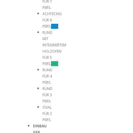
FÜR 7
PERS.
ACHTECKIG
FÜR 6
PERS.
TOP
RUND
MIT
INTEGRIERTEM
HOLZOFEN
FÜR 5
PERS.
NEU
RUND
FÜR 4
PERS.
RUND
FÜR 3
PERS.
OVAL
FÜR 2
PERS.
EINBAU
GFK