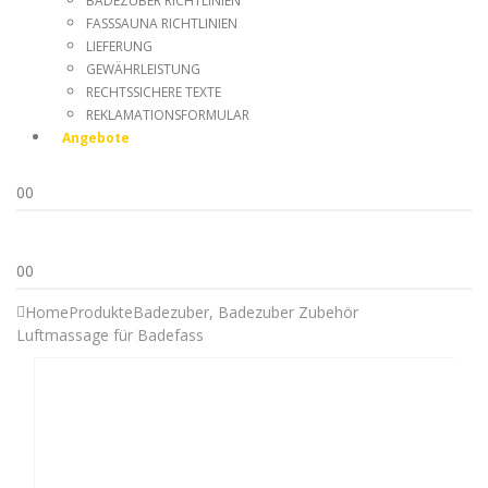
BADEZUBER RICHTLINIEN
FASSSAUNA RICHTLINIEN
LIEFERUNG
GEWÄHRLEISTUNG
RECHTSSICHERE TEXTE
REKLAMATIONSFORMULAR
Angebote
0
0
0
0
Home
Produkte
Badezuber
,
Badezuber Zubehör
Luftmassage für Badefass