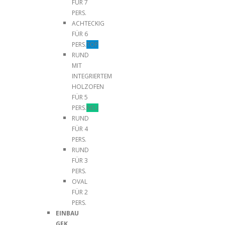
FÜR 7
PERS.
ACHTECKIG
FÜR 6
PERS.
TOP
RUND
MIT
INTEGRIERTEM
HOLZOFEN
FÜR 5
PERS.
NEU
RUND
FÜR 4
PERS.
RUND
FÜR 3
PERS.
OVAL
FÜR 2
PERS.
EINBAU
GFK