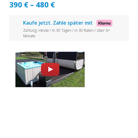
Preisspanne:
390
€
–
480
€
390 €
Kaufe jetzt. Zahle später mit
bis
Zahlung: Heute / In 30 Tagen / in 30 Raten / über 6+
480 €
Monate