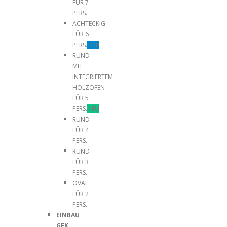
FÜR 7
PERS.
ACHTECKIG
FÜR 6
PERS.
TOP
RUND
MIT
INTEGRIERTEM
HOLZOFEN
FÜR 5
PERS.
NEU
RUND
FÜR 4
PERS.
RUND
FÜR 3
PERS.
OVAL
FÜR 2
PERS.
EINBAU
GFK